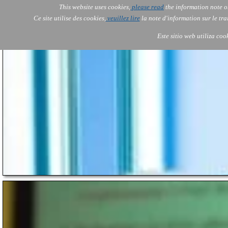
This website uses cookies,
please read
the information note o
AOLONE
Services
Ce site utilise des cookies,
veuillez lire
la note d'information sur le tr
AOLONE ® PACK EXPORT 
USA
Este sitio web utiliza coo