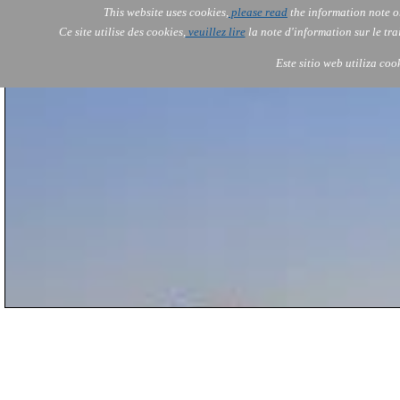
This website uses cookies,
please read
the information note o
AOLONE
Services
Ce site utilise des cookies,
veuillez lire
la note d'information sur le tr
AOLONE ® PACK EXPORT 
USA
Este sitio web utiliza coo